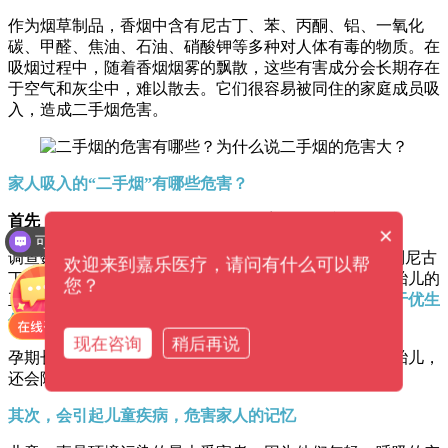
作为烟草制品，香烟中含有尼古丁、苯、丙酮、铝、一氧化
碳、甲醛、焦油、石油、硝酸钾等多种对人体有毒的物质。在
吸烟过程中，随着香烟烟雾的飘散，这些有害成分会长期存在
于空气和灰尘中，难以散去。它们很容易被同住的家庭成员吸
入，造成二手烟危害。
家人吸入的“二手烟”有哪些危害？
首先，会对孕妇和胎儿的正常生长发育造成不良影响
×
可以介绍下你们的产品么？
调查数据显示，约90%吸二手烟的孕妇在羊水中能检测到尼古
欢迎来到嘉乐医疗，请问有什么可以帮
丁等物质，这说明被动吸烟会直接污染宫内环境，影响胎儿的
您？
正常分化发育，往往表
现为
生长迟缓、发育障碍，不利于优生
优育。
现在咨询
稍后再说
孕期长期吸二手烟，尼古丁、一氧化碳等有毒气体骚扰胎儿，
还会降低准妈妈血氧浓度，胎儿缺氧，造成流产和早产。
其次，会引起儿童疾病，危害家人的记忆