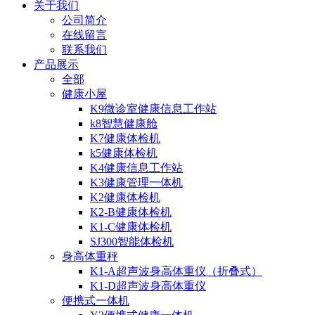
关于我们
公司简介
在线留言
联系我们
产品展示
全部
健康小屋
K9微诊室健康信息工作站
k8智慧健康舱
K7健康体检机
k5健康体检机
K4健康信息工作站
K3健康管理一体机
K2健康体检机
K2-B健康体检机
K1-C健康体检机
SJ300智能体检机
身高体重秤
K1-A超声波身高体重仪（折叠式）
K1-D超声波身高体重仪
便携式一体机