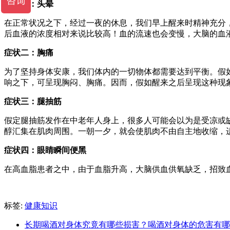
症状一：头晕
在正常状况之下，经过一夜的休息，我们早上醒来时精神充分
后血液的浓度相对来说比较高！血的流速也会变慢，大脑的血
症状二：胸痛
为了坚持身体安康，我们体内的一切物体都需要达到平衡。假
响之下，可呈现胸闷、胸痛。因而，假如醒来之后呈现这种现
症状三：腿抽筋
假定腿抽筋发作在中老年人身上，很多人可能会以为是受凉或
醇汇集在肌肉周围。一朝一夕，就会使肌肉不由自主地收缩，
症状四：眼睛瞬间便黑
在高血脂患者之中，由于血脂升高，大脑供血供氧缺乏，招致
标签:
健康知识
长期喝酒对身体究竟有哪些损害？喝酒对身体的危害有哪