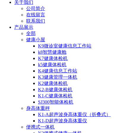
关于我们
公司简介
在线留言
联系我们
产品展示
全部
健康小屋
K9微诊室健康信息工作站
k8智慧健康舱
K7健康体检机
k5健康体检机
K4健康信息工作站
K3健康管理一体机
K2健康体检机
K2-B健康体检机
K1-C健康体检机
SJ300智能体检机
身高体重秤
K1-A超声波身高体重仪（折叠式）
K1-D超声波身高体重仪
便携式一体机