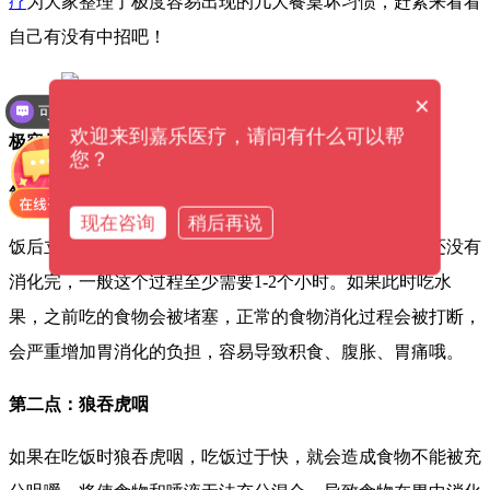
疗
为大家整理了极度容易出现的几大餐桌坏习惯，赶紧来看看
自己有没有中招吧！
×
可以介绍下你们的产品么？
欢迎来到嘉乐医疗，请问有什么可以帮
极容易出现几大餐桌坏习惯！
您？
第一点：饭后立即吃水果
现在咨询
稍后再说
饭后立即吃水果会增加胃的负担！因为饭后胃里的食物还没有
消化完，一般这个过程至少需要1-2个小时。如果此时吃水
果，之前吃的食物会被堵塞，正常的食物消化过程会被打断，
会严重增加胃消化的负担，容易导致积食、腹胀、胃痛哦。
第二点：狼吞虎咽
如果在吃饭时狼吞虎咽，吃饭过于快，就会造成食物不能被充