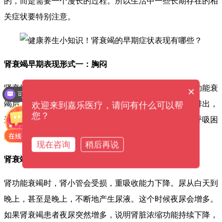
的，而是需要一个漫长的过程。所以生活中一些长期存在的相
关症状要特别注意。
肾衰竭早期表现形式一：胸闷
肾衰竭之所以死亡率高，与肾血管疾病密切相关。患肾功能衰
×
可以介绍下你们的产品么？
竭后，可引起水钠潴留，代谢废物和多余水分不能及时排出，
欢迎来到嘉乐医疗，请问有什么可以帮
您？
进而在体内蓄积，易诱发心力衰竭，导致胸闷、心悸、呼吸困
难。
现在咨询
稍后再说
肾衰竭早期表现形式二：夜尿增多
肾功能衰竭时，肾小管会受损，重吸收能力下降。尿从白天到
晚上，甚至是晚上，不断地产生尿液。这个时候夜尿会增多。
如果肾衰竭患者夜尿突然增多，说明肾脏浓缩功能持续下降，