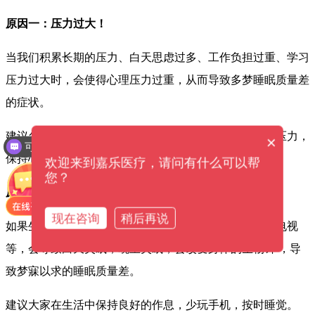
原因一：压力过大！
当我们积累长期的压力、白天思虑过多、工作负担过重、学习
压力过大时，会使得心理压力过重，从而导致多梦睡眠质量差
的症状。
建议各位平时在生活中多听音乐、多做运动来释放心理压力，
×
可以介绍下你们的产品么？
保持心情的愉悦，避免过度劳累。这样才能休息更好哦！
欢迎来到嘉乐医疗，请问有什么可以帮
您？
原因二：生活不规律
现在咨询
稍后再说
如果生活中作息不规律，晚上长时间熬夜如玩手机、看电视
等，会导致白天失眠，晚上失眠，会改变身体的生物钟 ，导
致梦寐以求的睡眠质量差。
建议大家在生活中保持良好的作息，少玩手机，按时睡觉。