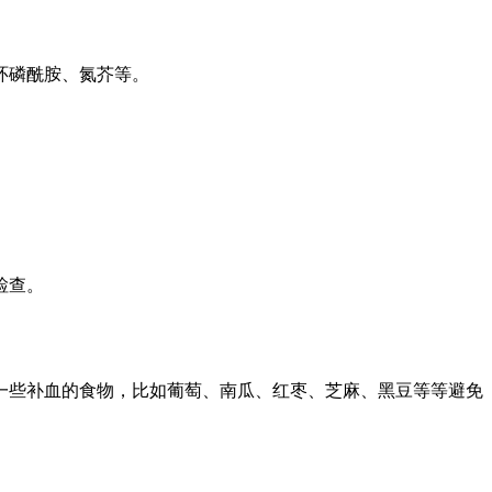
环磷酰胺、氮芥等。
检查。
一些补血的食物，比如葡萄、南瓜、红枣、芝麻、黑豆等等避免