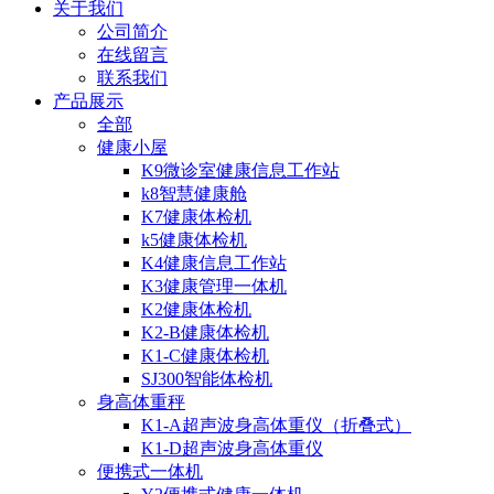
关于我们
公司简介
在线留言
联系我们
产品展示
全部
健康小屋
K9微诊室健康信息工作站
k8智慧健康舱
K7健康体检机
k5健康体检机
K4健康信息工作站
K3健康管理一体机
K2健康体检机
K2-B健康体检机
K1-C健康体检机
SJ300智能体检机
身高体重秤
K1-A超声波身高体重仪（折叠式）
K1-D超声波身高体重仪
便携式一体机