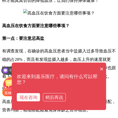
样才能真真切切的降低血压，让我们保持身体健康！
高血压在饮食方面要注意哪些事项？
第一点：要注意忌高盐
有调查发现，在确诊的高血压患者当中盐摄入过多导致血压不
稳的占28%，而且有发现盐摄入越多，血压上升的速度就更
快，而减少盐入后血压会下降，脑卒中，冠心病的发病率也跟
×
可以介绍下你们的产品么？
欢迎来到嘉乐医疗，请问有什么可以帮
着下降，所以禁止高盐饮食，少吃盐，尤其是各种隐形盐。
您？
第二点：注意不能吃单一食物！
现在咨询
稍后再说
高血压患者要注意饮食多样化，多样化饮食能做到营养搭配，
营养均衡，粗细搭配能避免身体缺乏营养物质。