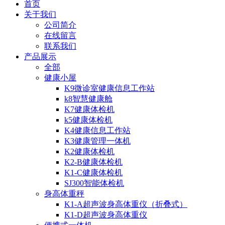
首页
关于我们
公司简介
在线留言
联系我们
产品展示
全部
健康小屋
K9微诊室健康信息工作站
k8智慧健康舱
K7健康体检机
k5健康体检机
K4健康信息工作站
K3健康管理一体机
K2健康体检机
K2-B健康体检机
K1-C健康体检机
SJ300智能体检机
身高体重秤
K1-A超声波身高体重仪（折叠式）
K1-D超声波身高体重仪