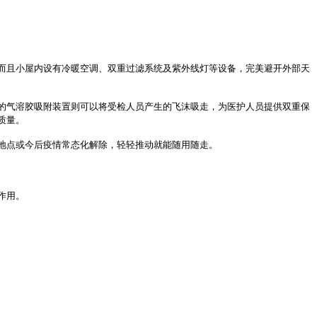
而且
小屋内设有
冷暖
空调
、
双重过滤系统
及
紫外线灯等设备
，完美避开外部天
的气溶胶吸附装置则可以将受检人员产生的飞沫吸走，为医护人员提供双重保
质量。
地点或今后疫情常态化解除，轻轻推动就能随用随走。
作用。