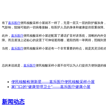
有了
嘉乐医疗
便民核酸采样小屋就不一样了，无需一层又一层的防护服加身
气影响，阻隔可能的一切病毒接触，给医护人员的身体和健康提供双重保障
此外，
嘉乐医疗
便民核酸采样小屋还配置了通话扩音对讲系统，清晰的内外
障。
而且屋顶上还贴心的设置了可伸缩遮雨棚，遮阳挡雨一举两得，照顾到
当然，
嘉乐医疗
便民核酸采样小屋还有一个非常重要的特点，就是其灵活机
总的来说就是，
嘉乐医疗
便民核酸采样小屋
不但可以为人们提供方便快捷的
便民核酸检测新星——嘉乐医疗便民核酸采样小屋
家门口的“健康管理卫士”——嘉乐医疗健康小屋
新闻动态