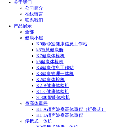
关于我们
公司简介
在线留言
联系我们
产品展示
全部
健康小屋
K9微诊室健康信息工作站
k8智慧健康舱
K7健康体检机
k5健康体检机
K4健康信息工作站
K3健康管理一体机
K2健康体检机
K2-B健康体检机
K1-C健康体检机
SJ300智能体检机
身高体重秤
K1-A超声波身高体重仪（折叠式）
K1-D超声波身高体重仪
便携式一体机