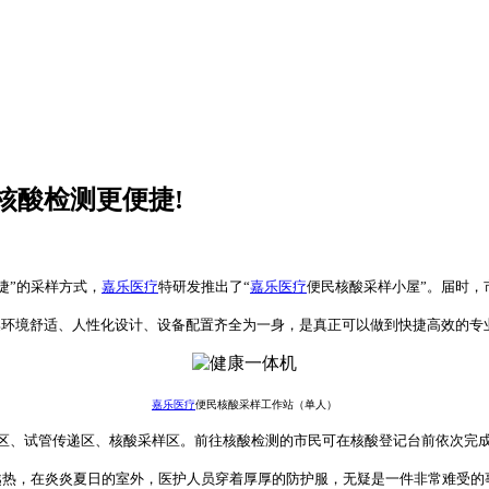
核酸检测更便捷!
捷”的采样方式，
嘉乐医疗
特研发推出了“
嘉乐医疗
便民核酸采样小屋”。届时，
集环境舒适、人性化设计、设备配置齐全为一身，是真正可以做到快捷高效的专
嘉乐医疗
便民核酸采样工作站（单人）
记区、试管传递区、核酸采样区。前往核酸检测的市民可在核酸登记台前依次完
越热，在炎炎夏日的室外，医护人员穿着厚厚的防护服，无疑是一件非常难受的