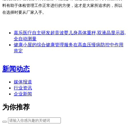
料有助于体检管理工作正常进行的方便，这才是大家所追求的，所以
在选择时要从厂家入手。
嘉乐医疗自主研发超音波婴儿身高体重秤,双液晶显示器,
全自动测量
健康小屋的综合健康管理服务在高血压慢病防控中作用
肯定
新闻动态
媒体报道
行业资讯
企业新闻
为你推荐