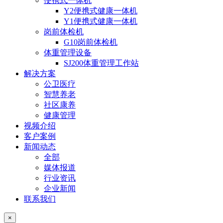
便携式一体机
Y2便携式健康一体机
Y1便携式健康一体机
岗前体检机
G10岗前体检机
体重管理设备
SJ200体重管理工作站
解决方案
公卫医疗
智慧养老
社区康养
健康管理
视频介绍
客户案例
新闻动态
全部
媒体报道
行业资讯
企业新闻
联系我们
×