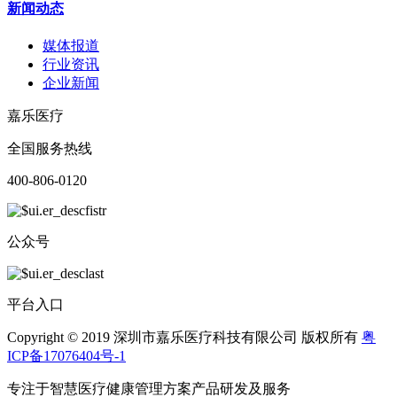
新闻动态
媒体报道
行业资讯
企业新闻
嘉乐医疗
全国服务热线
400-806-0120
公众号
平台入口
Copyright © 2019 深圳市嘉乐医疗科技有限公司 版权所有
粤
ICP备17076404号-1
专注于智慧医疗健康管理方案产品研发及服务