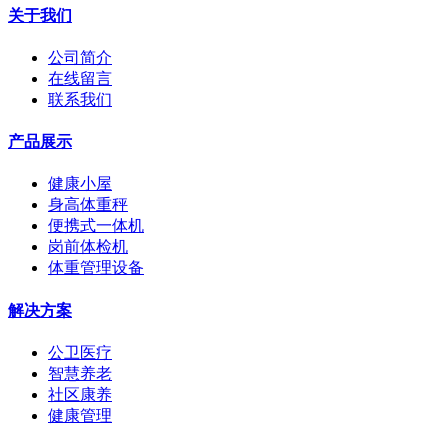
关于我们
公司简介
在线留言
联系我们
产品展示
健康小屋
身高体重秤
便携式一体机
岗前体检机
体重管理设备
解决方案
公卫医疗
智慧养老
社区康养
健康管理