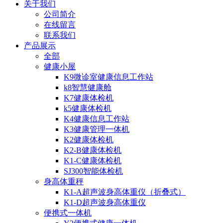
关于我们
公司简介
在线留言
联系我们
产品展示
全部
健康小屋
K9微诊室健康信息工作站
k8智慧健康舱
K7健康体检机
k5健康体检机
K4健康信息工作站
K3健康管理一体机
K2健康体检机
K2-B健康体检机
K1-C健康体检机
SJ300智能体检机
身高体重秤
K1-A超声波身高体重仪（折叠式）
K1-D超声波身高体重仪
便携式一体机