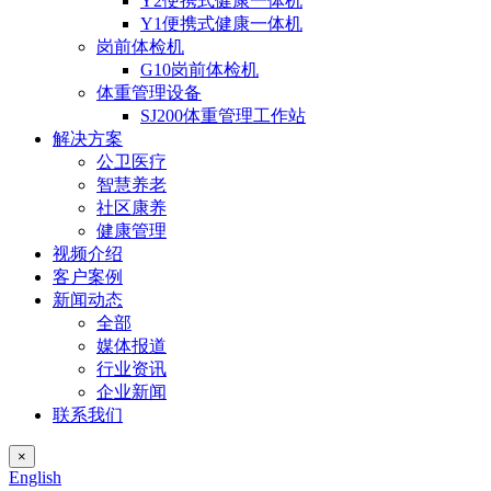
Y2便携式健康一体机
Y1便携式健康一体机
岗前体检机
G10岗前体检机
体重管理设备
SJ200体重管理工作站
解决方案
公卫医疗
智慧养老
社区康养
健康管理
视频介绍
客户案例
新闻动态
全部
媒体报道
行业资讯
企业新闻
联系我们
×
English