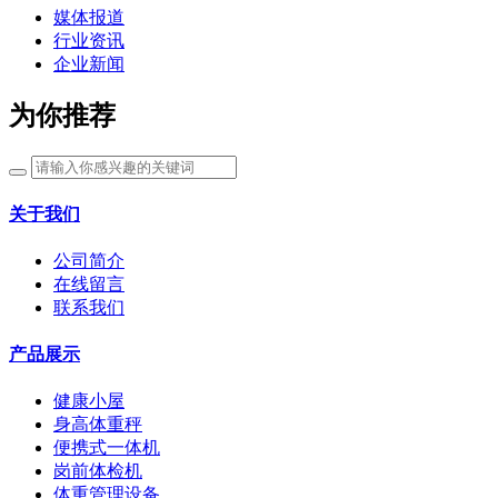
媒体报道
行业资讯
企业新闻
为你推荐
关于我们
公司简介
在线留言
联系我们
产品展示
健康小屋
身高体重秤
便携式一体机
岗前体检机
体重管理设备