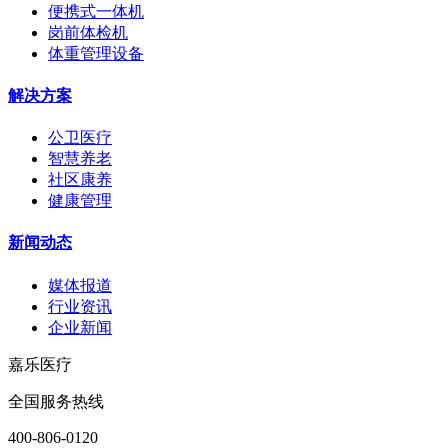
便携式一体机
岗前体检机
体重管理设备
解决方案
公卫医疗
智慧养老
社区康养
健康管理
新闻动态
媒体报道
行业资讯
企业新闻
嘉乐医疗
全国服务热线
400-806-0120