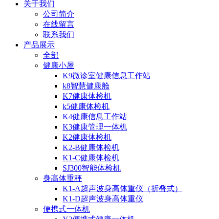
关于我们
公司简介
在线留言
联系我们
产品展示
全部
健康小屋
K9微诊室健康信息工作站
k8智慧健康舱
K7健康体检机
k5健康体检机
K4健康信息工作站
K3健康管理一体机
K2健康体检机
K2-B健康体检机
K1-C健康体检机
SJ300智能体检机
身高体重秤
K1-A超声波身高体重仪（折叠式）
K1-D超声波身高体重仪
便携式一体机