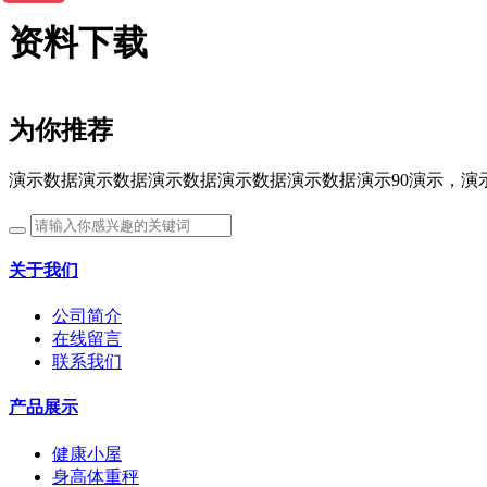
资料下载
为你推荐
演示数据演示数据演示数据演示数据演示数据演示90演示，
关于我们
公司简介
在线留言
联系我们
产品展示
健康小屋
身高体重秤