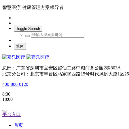
智慧医疗-健康管理方案领导者
Toggle Search
繁体
总部：广东省深圳市宝安区留仙二路中粮商务公园2栋803A
北京分公司：北京市丰台区马家堡西路15号时代风帆大厦1区25
400-806-0120
8:30
18:00
平台入口
首页