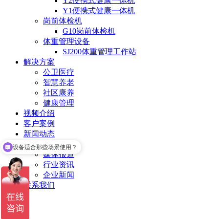
Y2便携式健康一体机
Y1便携式健康一体机
岗前体检机
G10岗前体检机
体重管理设备
SJ200体重管理工作站
解决方案
公卫医疗
智慧养老
社区康养
健康管理
视频介绍
客户案例
新闻动态
全部
设备适合那些场景使用？
媒体报道
行业资讯
企业新闻
联系我们
×
English